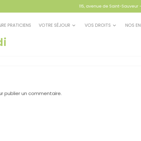
115, avenue de Saint-Sauveur
IRE PRATICIENS
VOTRE SÉJOUR
VOS DROITS
NOS E
di
r publier un commentaire.