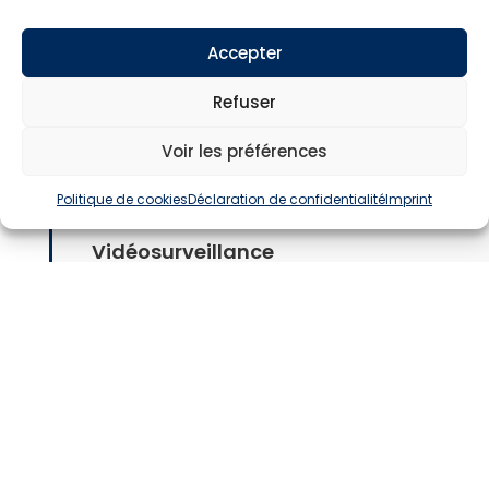
d’alerte. En cas d’incendie, respectez les
plans d’évacuation et les consignes
Accepter
affichées dans l’établissement. Gardez
Refuser
votre calme, prévenez le personnel de
l’étage ou donnez l’alerte avec l’appel
Voir les préférences
malade et suivez les instructions du
personnel formé à ce type d’incident.
Politique de cookies
Déclaration de confidentialité
Imprint
N’utilisez pas l’ascenseur.
Vidéosurveillance
Pour votre sécurité, la Clinique Saint
Clément est équipée d’un système de
vidéo protection déclaré en préfecture.
Interdictions
La détention d’armes blanches ou à feu, de
substances illicites, d’alcool ou de toute