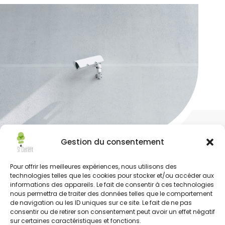
Gestion du consentement
Sécurité incendie
Pour offrir les meilleures expériences, nous utilisons des
technologies telles que les cookies pour stocker et/ou accéder aux
informations des appareils. Le fait de consentir à ces technologies
L’établissement est doté d’un système de
nous permettra de traiter des données telles que le comportement
détection incendie et de mise en sécurité.
de navigation ou les ID uniques sur ce site. Le fait de ne pas
L’ensemble du personnel est régulièrement
consentir ou de retirer son consentement peut avoir un effet négatif
sur certaines caractéristiques et fonctions.
formé et entraîné pour intervenir en cas