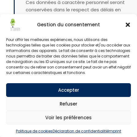
Ces données à caractère personnel seront
conservées dans le respect des délais en
vigueur, sauf dans l’hypothèse où :
Gestion du consentement
Vous exerceriez votre droit de
suppression des données vous
Pour offrir les meilleures expériences, nous utilisons des
concernant, dans les conditions décrites
technologies telles que les cookies pour stocker et/ou accéder aux
ci-après,
informations des appareils. Le fait de consentir à ces technologies
nous permettra de traiter des données telles que le comportement
Une durée de conservation plus longue
de navigation ou les ID uniques sur ce site. Le fait de ne pas
serait autorisée ou imposée en vertu
consentir ou de retirer son consentement peut avoir un effet négatif
d’une obligation légale ou règlementaire.
sur certaines caractéristiques et fonctions.
Pendant cette période, nous mettons en
Accepter
place tout moyen apte à assurer la
confidentialité et la sécurité de vos
Refuser
données personnelles, de manière à
empêcher leur endommagement, leur
Voir les préférences
effacement ou leur accès par des tiers non
autorisés.
Politique de cookies
Déclaration de confidentialité
Imprint