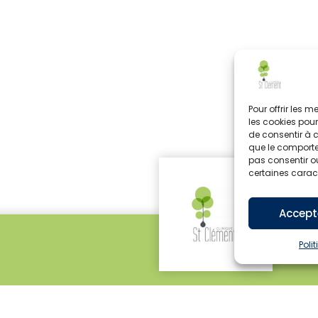
Pour offrir les 
les cookies pour
de consentir à 
que le comportem
pas consentir ou
certaines caract
Accept
Poli
, avenue de Saint-Sauveur - 34980 Saint-Clément-de-Riv