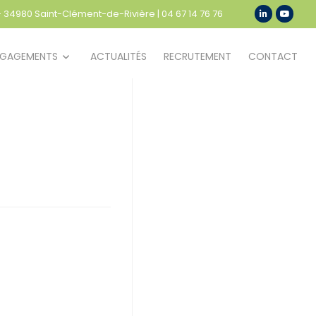
 - 34980 Saint-Clément-de-Rivière
|
04 67 14 76 76
NGAGEMENTS
ACTUALITÉS
RECRUTEMENT
CONTACT