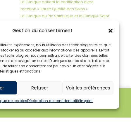
La Clinique obtient la certification avec
mention « Haute Qualité des Soins »
La Clinique du Pic Saint Loup et la Clinique Saint
Clément unissent leurs forces pour la sécurité
des patients !
Gestion du consentement
meilleures expériences, nous utilisons des technologies telles que
Commentaires récents
 stocker et/ou accéder aux informations des appareils. Le fait
ces technologies nous permettra de traiter des données telles
Aucun commentaire à afficher.
ent de navigation ou les ID uniques sur ce site. Le fait de ne
 de retirer son consentement peut avoir un effet négatif sur
éristiques et fonctions.
er
Refuser
Voir les préférences
tique de cookies
Déclaration de confidentialité
Imprint
ière